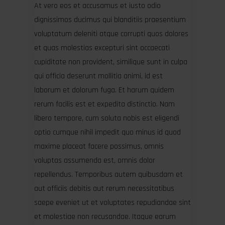
At vero eos et accusamus et iusto odio
dignissimos ducimus qui blanditiis praesentium
voluptatum deleniti atque corrupti quos dolores
et quas molestias excepturi sint occaecati
cupiditate non provident, similique sunt in culpa
qui officia deserunt mollitia animi, id est
laborum et dolorum fuga. Et harum quidem
rerum facilis est et expedita distinctio. Nam
libero tempore, cum soluta nobis est eligendi
optio cumque nihil impedit quo minus id quod
maxime placeat facere possimus, omnis
voluptas assumenda est, omnis dolor
repellendus. Temporibus autem quibusdam et
aut officiis debitis aut rerum necessitatibus
saepe eveniet ut et voluptates repudiandae sint
et molestiae non recusandae. Itaque earum