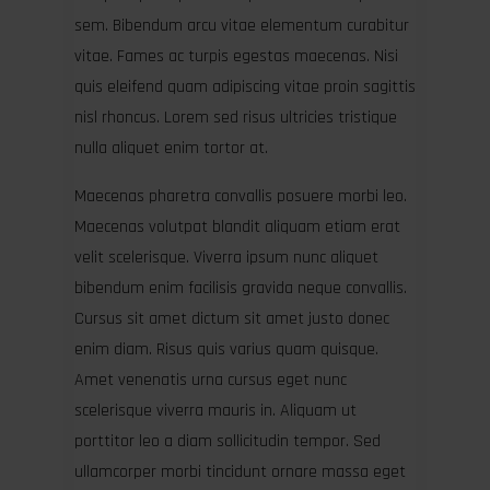
sem. Bibendum arcu vitae elementum curabitur
vitae. Fames ac turpis egestas maecenas. Nisi
quis eleifend quam adipiscing vitae proin sagittis
nisl rhoncus. Lorem sed risus ultricies tristique
nulla aliquet enim tortor at.
Maecenas pharetra convallis posuere morbi leo.
Maecenas volutpat blandit aliquam etiam erat
velit scelerisque. Viverra ipsum nunc aliquet
bibendum enim facilisis gravida neque convallis.
Cursus sit amet dictum sit amet justo donec
enim diam. Risus quis varius quam quisque.
Amet venenatis urna cursus eget nunc
scelerisque viverra mauris in. Aliquam ut
porttitor leo a diam sollicitudin tempor. Sed
ullamcorper morbi tincidunt ornare massa eget