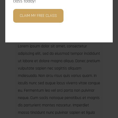
class today!
or
CLAIM MY FREE CLASS
March 21, 2023
·
admin
Lorem ipsum dolor sit amet, consectetur
adipiscing elit, sed do eiusmod tempor incididunt
ut labore et dolore magna aliqua. Donec pretium
vulputate sapien nec sagittis aliquam
malesuada. Non arcu risus quis varius quam. In
iaculis nunc sed augue lacus viverra vitae congue
eu. Fermentum leo vel orci porta non pulvinar
neque. Cum sociis natoque penatibus et magnis
dis parturient montes nascetur. Imperdiet
massa tincidunt nunc pulvinar sapien et ligula