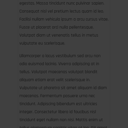
egestas. Massa tincidunt nunc pulvinar sapien.
Consequat nisl vel pretium lectus quam id leo.
Facilisi nullam vehicula ipsum a arcu cursus vitae.
Fusce ut placerat orci nulla pellentesque.
Volutpat diam ut venenatis tellus in metus
vulputate eu scelerisque.
Ullamcorper a lacus vestibulum sed arcu non
odio euismod lacinia. Viverra adipiscing at in
tellus. Volutpat maecenas volutpat blandit
aliquam etiam erat velit scelerisque in.
Vulputate ut pharetra sit amet aliquam id diam
maecenas. Fermentum posuere urna nec
tincidunt. Adipiscing bibendum est ultricies
integer. Consectetur libero id faucibus nisl
tincidunt eget nullam non nisi. Mattis enim ut
tellus elementum sagittis vitae et leo. Sit amet