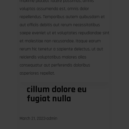
maxime placeat facere possimus, omnis
voluptas assumenda est, omnis dolor
repellendus. Temporibus autem quibusdam et
aut officiis debitis aut rerum necessitatibus
saepe eveniet ut et voluptates repudiandae sint
et molestiae non recusandae. Itaque earum
rerum hic tenetur a sapiente delectus, ut aut
reiciendis voluptatibus maiores alias
consequatur aut perferendis doloribus
asperiores repellat.
cillum dolore eu
fugiat nulla
March 21, 2023
·
admin