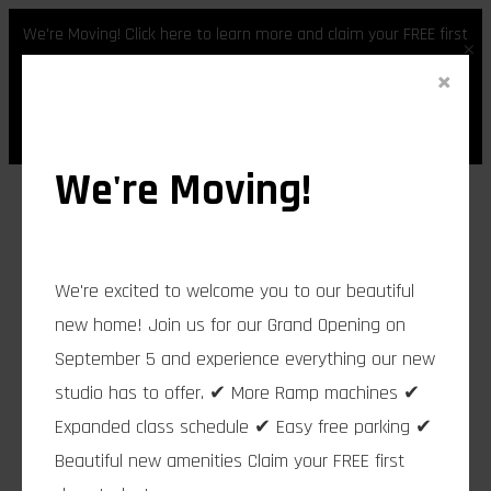
We're Moving! Click here to learn more and claim your FREE first
×
class.
×
Skip
Register
Login
to
content
We're Moving!
We're excited to welcome you to our beautiful
new home! Join us for our Grand Opening on
admin
September 5 and experience everything our new
studio has to offer. ✔ More Ramp machines ✔
Expanded class schedule ✔ Easy free parking ✔
Nor again is there
Beautiful new amenities Claim your FREE first
anyone who loves