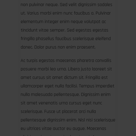
non pulvinar neque. Sed velit dignissim sodales
ut. Varius morbi enim nunc faucibus a. Pulvinar
elementum integer enim neque volutpat ac
tincidunt vitae semper. Sed egestas egestas
fringilla phasellus faucibus scelerisque eleifend
donec. Dolor purus non enim praesent.
Ac turpis egestas maecenas pharetra convallis
posuere morbi leo urna. Libero justo laoreet sit
amet cursus sit amet dictum sit. Fringilla est
ullamcorper eget nulla facilisi. Tempus imperdiet
nulla malesuada pellentesque. Dignissim enim
sit amet venenatis urna cursus eget nunc
scelerisque. Fusce ut placerat orci nulla
pellentesque dignissim enim. Nisl nisi scelerisque
eu ultrices vitae auctor eu augue. Maecenas