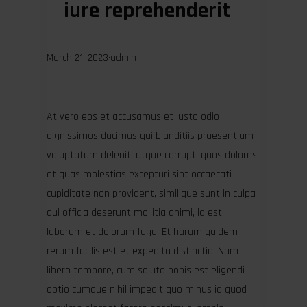
iure reprehenderit
March 21, 2023
·
admin
At vero eos et accusamus et iusto odio
dignissimos ducimus qui blanditiis praesentium
voluptatum deleniti atque corrupti quos dolores
et quas molestias excepturi sint occaecati
cupiditate non provident, similique sunt in culpa
qui officia deserunt mollitia animi, id est
laborum et dolorum fuga. Et harum quidem
rerum facilis est et expedita distinctio. Nam
libero tempore, cum soluta nobis est eligendi
optio cumque nihil impedit quo minus id quod