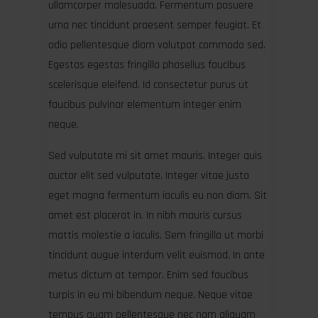
ullamcorper malesuada. Fermentum posuere
urna nec tincidunt praesent semper feugiat. Et
odio pellentesque diam volutpat commodo sed.
Egestas egestas fringilla phasellus faucibus
scelerisque eleifend. Id consectetur purus ut
faucibus pulvinar elementum integer enim
neque.
Sed vulputate mi sit amet mauris. Integer quis
auctor elit sed vulputate. Integer vitae justo
eget magna fermentum iaculis eu non diam. Sit
amet est placerat in. In nibh mauris cursus
mattis molestie a iaculis. Sem fringilla ut morbi
tincidunt augue interdum velit euismod. In ante
metus dictum at tempor. Enim sed faucibus
turpis in eu mi bibendum neque. Neque vitae
tempus quam pellentesque nec nam aliquam