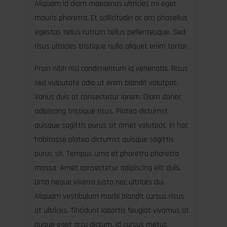
Aliquam id diam maecenas ultricies mi eget
mauris pharetra. Et sollicitudin ac orci phasellus
egestas tellus rutrum tellus pellentesque. Sed
risus ultricies tristique nulla aliquet enim tortor.
Proin nibh nisl condimentum id venenatis. Risus
sed vulputate odio ut enim blandit volutpat.
Varius duis at consectetur lorem. Diam donec
adipiscing tristique risus. Platea dictumst
quisque sagittis purus sit amet volutpat. In hac
habitasse platea dictumst quisque sagittis
purus sit. Tempus urna et pharetra pharetra
massa. Amet consectetur adipiscing elit duis.
Urna neque viverra justo nec ultrices dui.
Aliquam vestibulum morbi blandit cursus risus
at ultrices. Tincidunt lobortis feugiat vivamus at
augue eget arcu dictum. Id cursus metus