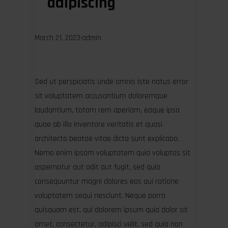
adipiscing
March 21, 2023
·
admin
Sed ut perspiciatis unde omnis iste natus error
sit voluptatem accusantium doloremque
laudantium, totam rem aperiam, eaque ipsa
quae ab illo inventore veritatis et quasi
architecto beatae vitae dicta sunt explicabo.
Nemo enim ipsam voluptatem quia voluptas sit
aspernatur aut odit aut fugit, sed quia
consequuntur magni dolores eos qui ratione
voluptatem sequi nesciunt. Neque porro
quisquam est, qui dolorem ipsum quia dolor sit
amet, consectetur, adipisci velit, sed quia non