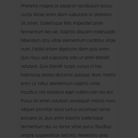
Pharetra magna ac placerat vestibulum lectus.
Justo donec enim diam vulputate ut pharetra
sit amet. Scelerisque felis imperdiet proin
fermentum leo vel. Sagittis aliquam malesuada
bibendum arcu vitae elementum curabitur vitae
nunc. Facilisi etiam dignissim diam quis enim.
Quis risus sed vulputate odio ut enim blandit
volutpat. Quis blandit turpis cursus in hac
habitasse platea dictumst quisque. Nunc mattis
enim ut tellus elementum sagittis vitae.
Faucibus nisl tincidunt eget nullam non nisi est.
Purus sit amet volutpat consequat mauris nunc.
Aliquet porttitor lacus luctus accumsan tortor
posuere ac. Quis enim lobortis scelerisque
fermentum dui. Ac tortor vitae purus faucibus
ornare suspendisse sed nisi. Venenatis urna