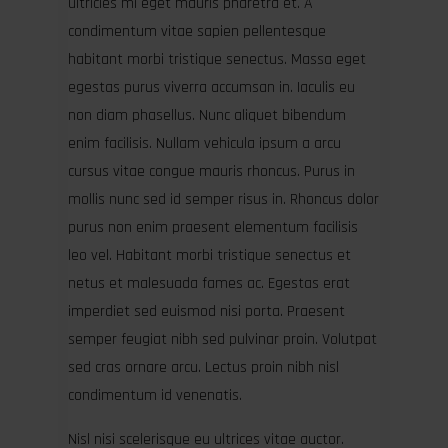
ultricies mi eget mauris pharetra et. A
condimentum vitae sapien pellentesque
habitant morbi tristique senectus. Massa eget
egestas purus viverra accumsan in. Iaculis eu
non diam phasellus. Nunc aliquet bibendum
enim facilisis. Nullam vehicula ipsum a arcu
cursus vitae congue mauris rhoncus. Purus in
mollis nunc sed id semper risus in. Rhoncus dolor
purus non enim praesent elementum facilisis
leo vel. Habitant morbi tristique senectus et
netus et malesuada fames ac. Egestas erat
imperdiet sed euismod nisi porta. Praesent
semper feugiat nibh sed pulvinar proin. Volutpat
sed cras ornare arcu. Lectus proin nibh nisl
condimentum id venenatis.
Nisl nisi scelerisque eu ultrices vitae auctor.