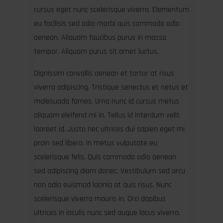
cursus eget nunc scelerisque viverra. Elementum
eu facilisis sed odio morbi quis commodo odio
aenean. Aliquam faucibus purus in massa
tempor. Aliquam purus sit amet luctus.
Dignissim convallis aenean et tortor at risus
viverra adipiscing. Tristique senectus et netus et
malesuada fames. Urna nunc id cursus metus
aliquam eleifend mi in. Tellus id interdum velit
laoreet id. Justo nec ultrices dui sapien eget mi
proin sed libero. In metus vulputate eu
scelerisque felis. Quis commodo odio aenean
sed adipiscing diam donec. Vestibulum sed arcu
non odio euismod lacinia at quis risus. Nunc
scelerisque viverra mauris in. Orci dapibus
ultrices in iaculis nunc sed augue lacus viverra.